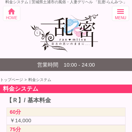
料金システム | 茨城県土浦市の風俗・人妻デリヘル 「乱密-らんみつ-」
home
menu
HOME
MENU
営業時間 10:00 - 24:00
トップページ
料金システム
料金システム
【Ｒ】/ 基本料金
60分
￥14,000
75分